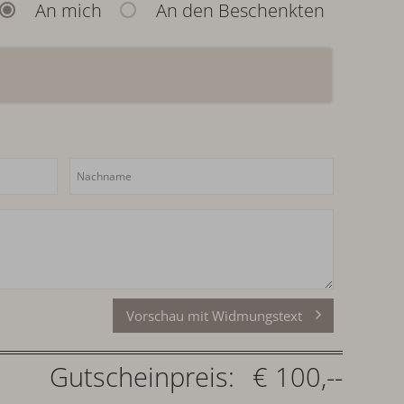
An mich
An den Beschenkten
Vorschau mit Widmungstext
Gutscheinpreis:
€ 100,--