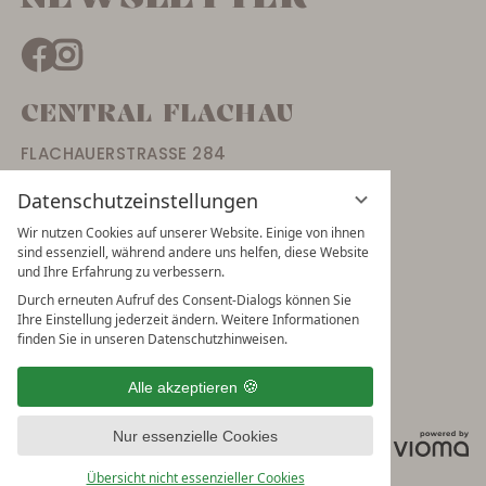
CENTRAL FLACHAU
FLACHAUERSTRASSE 284
5542 FLACHAU
Datenschutzeinstellungen
ÖSTERREICH
Wir nutzen Cookies auf unserer Website. Einige von ihnen
+43 6457 33540
sind essenziell, während andere uns helfen, diese Website
und Ihre Erfahrung zu verbessern.
GUTSCHEINE
Durch erneuten Aufruf des Consent-Dialogs können Sie
JOBS
Ihre Einstellung jederzeit ändern. Weitere Informationen
KONTAKT & ANREISE
finden Sie in unseren Datenschutzhinweisen.
Alle akzeptieren
IMPRESSUM
DATENSCHUTZ
DATENSCHUTZEINSTELLUNGEN
Nur essenzielle Cookies
Übersicht nicht essenzieller Cookies