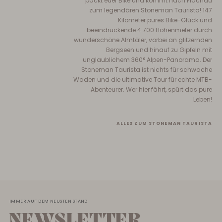
packt euer Bike und kommt nach Flachau
zum legendären Stoneman Taurista! 147
Kilometer pures Bike-Glück und
beeindruckende 4.700 Höhenmeter durch
wunderschöne Almtäler, vorbei an glitzernden
Bergseen und hinauf zu Gipfeln mit
unglaublichem 360° Alpen-Panorama. Der
Stoneman Taurista ist nichts für schwache
Waden und die ultimative Tour für echte MTB-
Abenteurer. Wer hier fährt, spürt das pure
Leben!
ALLES ZUM STONEMAN TAURISTA
IMMER AUF DEM NEUSTEN STAND
NEWSLETTER