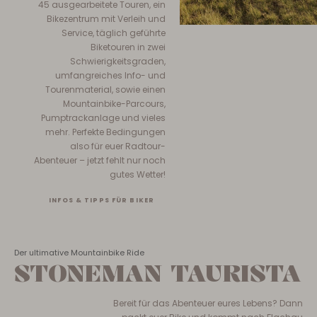
45 ausgearbeitete Touren, ein
Bikezentrum mit Verleih und
Service, täglich geführte
Biketouren in zwei
Schwierigkeitsgraden,
umfangreiches Info- und
Tourenmaterial, sowie einen
Mountainbike-Parcours,
Pumptrackanlage und vieles
mehr. Perfekte Bedingungen
also für euer Radtour-
Abenteuer – jetzt fehlt nur noch
gutes Wetter!
INFOS & TIPPS FÜR BIKER
Der ultimative Mountainbike Ride
STONEMAN TAURISTA
Bereit für das Abenteuer eures Lebens? Dann