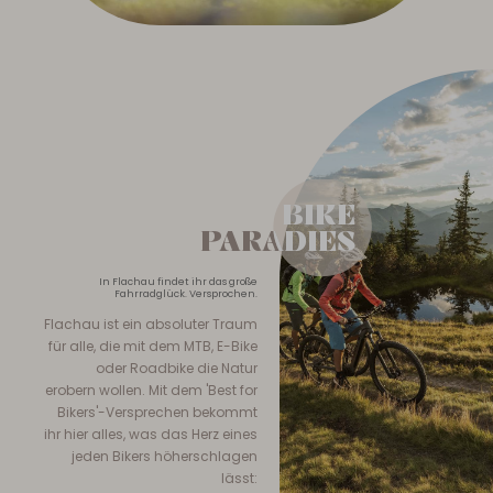
BIKE
BIKE
PARADIES
PARADIES
In Flachau findet ihr das große
Fahrradglück. Versprochen.
Flachau ist ein absoluter Traum
für alle, die mit dem MTB, E-Bike
oder Roadbike die Natur
erobern wollen. Mit dem 'Best for
Bikers'-Versprechen bekommt
ihr hier alles, was das Herz eines
jeden Bikers höherschlagen
lässt: