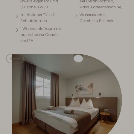
jeweils eigenem Bad
4er Cerankochfeld,
(Dusche u WC)
klass. Kaffeemaschine,
zusätzlicher TV in 2
Wasserkocher,
Schlafräumen
Geschirr u Besteck
1 Wohnschlafraum mit
ausziehbarer Couch
und TV