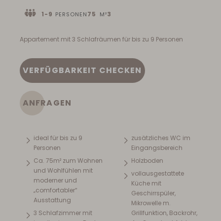
1-9
75
3
PERSONEN
M²
Appartement mit 3 Schlafräumen für bis zu 9 Personen
VERFÜGBARKEIT CHECKEN
ANFRAGEN
ideal für bis zu 9
zusätzliches WC im
Personen
Eingangsbereich
Ca. 75m² zum Wohnen
Holzboden
und Wohlfühlen mit
vollausgestattete
moderner und
Küche mit
„comfortabler“
Geschirrspüler,
Ausstattung
Mikrowelle m.
3 Schlafzimmer mit
Grillfunktion, Backrohr,